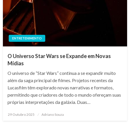
ENTRETENIMENTO
O Universo Star Wars se Expande em Novas
Mídias
O universo de “Star Wars” continua a se expandir muito
além da saga principal de filmes. Projetos recentes da
Lucasfilm têm explorado novas narrativas e formatos,
permitindo que criadores de todo o mundo ofereçam suas
próprias interpretações da galáxia. Duas…
Posted
29 Outubro 2025
Adriano Souza
on