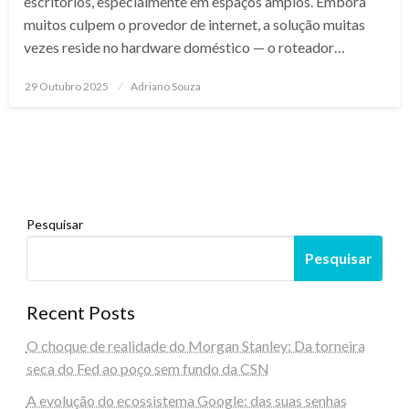
escritórios, especialmente em espaços amplos. Embora
muitos culpem o provedor de internet, a solução muitas
vezes reside no hardware doméstico — o roteador…
Posted
29 Outubro 2025
Adriano Souza
on
Pesquisar
Pesquisar
Recent Posts
O choque de realidade do Morgan Stanley: Da torneira
seca do Fed ao poço sem fundo da CSN
A evolução do ecossistema Google: das suas senhas