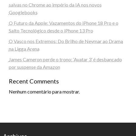
salvas no Chrome ao império da IA nos novos
Googlebooks
O Futuro da Apple: Vazamentos do iPhone 18 Pro e o
Salto Tecnológico desde o iPhone 13 Pro
O Vasco nos Extremos: Do Brilho de Neymar ao Drama
na Ligga Arena
James Cameron perde o trono: ‘Avatar 3’ é desbancado
por suspense da Amazon
Recent Comments
Nenhum comentário para mostrar.