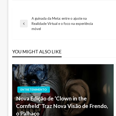
A guinada da Meta: entre o ajuste na
Navegação
Realidade Virtual e o foco na experiência
Previous
móvel
Post
de
artigos
YOU MIGHT ALSO LIKE
ENTRETENIMENTO
Nova Edição de ‘Clown in the
Cornfield’ Traz Nova Visão de Frendo,
o Palhaço