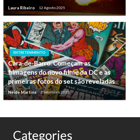
Laura Ribeiro
12 Agosto 2025
ENTRETENIMENTO
Cara-de-Barro: Começam as
filmagens do novo filme da DC e as
primeiras fotos do set são reveladas
Neide Martins
2 Setembro 2025
Categories