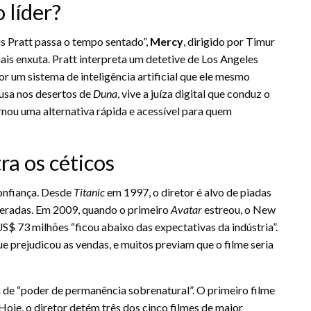
 líder?
is Pratt passa o tempo sentado”,
Mercy
, dirigido por Timur
is enxuta. Pratt interpreta um detetive de Los Angeles
r um sistema de inteligência artificial que ele mesmo
usa nos desertos de
Duna
, vive a juíza digital que conduz o
rnou uma alternativa rápida e acessível para quem
ra os céticos
onfiança. Desde
Titanic
em 1997, o diretor é alvo de piadas
geradas. Em 2009, quando o primeiro
Avatar
estreou, o New
S$ 73 milhões “ficou abaixo das expectativas da indústria”.
prejudicou as vendas, e muitos previam que o filme seria
de “poder de permanência sobrenatural”. O primeiro filme
oje, o diretor detém três dos cinco filmes de maior