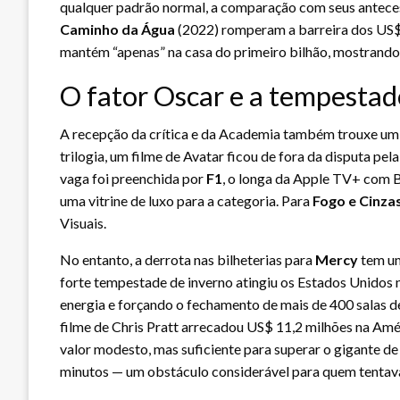
qualquer padrão normal, a comparação com seus antecess
Caminho da Água
(2022) romperam a barreira dos US$ 2
mantém “apenas” na casa do primeiro bilhão, mostrando 
O fator Oscar e a tempestad
A recepção da crítica e da Academia também trouxe um 
trilogia, um filme de Avatar ficou de fora da disputa pe
vaga foi preenchida por
F1
, o longa da Apple TV+ com B
uma vitrine de luxo para a categoria. Para
Fogo e Cinza
Visuais.
No entanto, a derrota nas bilheterias para
Mercy
tem um
forte tempestade de inverno atingiu os Estados Unidos 
energia e forçando o fechamento de mais de 400 salas
filme de Chris Pratt arrecadou US$ 11,2 milhões na Amé
valor modesto, mas suficiente para superar o gigante d
minutos — um obstáculo considerável para quem tentava 