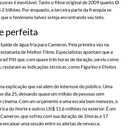
ores é inevitável. Tanto o filme original de 2009 quanto
O
 bilhões. Por enquanto, a terceira parte da franquia se
que o fenômeno talvez esteja encontrando seu teto.
e perfeita
balde de água fria para Cameron. Pela primeira vez na
la estatueta de Melhor Filme. Especialistas apontam que a
rad Pitt que, com quase três horas de duração, serviu como
s
, restaram as indicações técnicas, como Figurino e Efeitos
a explicação que vai além do interesse do público. Uma
no dia 25, deixando quase um milhão de pessoas sem
 de cinema. Com um orçamento e uma escala bem menores, o
rica do Norte e outros US$ 11,6 milhões no exterior. É um
e Cameron, que sofreu com sua duração de 3 horas e 17
encaixar uma sessão entre os alertas de nevasca.