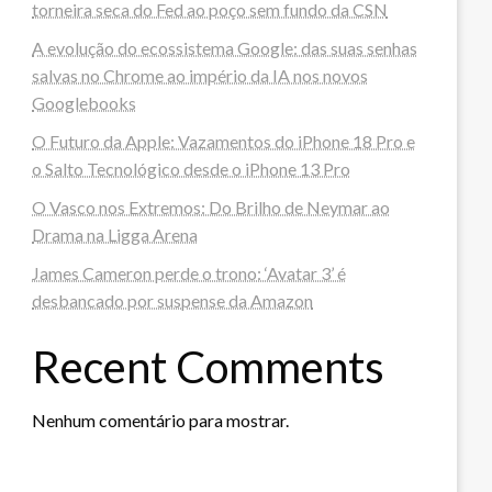
torneira seca do Fed ao poço sem fundo da CSN
A evolução do ecossistema Google: das suas senhas
salvas no Chrome ao império da IA nos novos
Googlebooks
O Futuro da Apple: Vazamentos do iPhone 18 Pro e
o Salto Tecnológico desde o iPhone 13 Pro
O Vasco nos Extremos: Do Brilho de Neymar ao
Drama na Ligga Arena
James Cameron perde o trono: ‘Avatar 3’ é
desbancado por suspense da Amazon
Recent Comments
Nenhum comentário para mostrar.