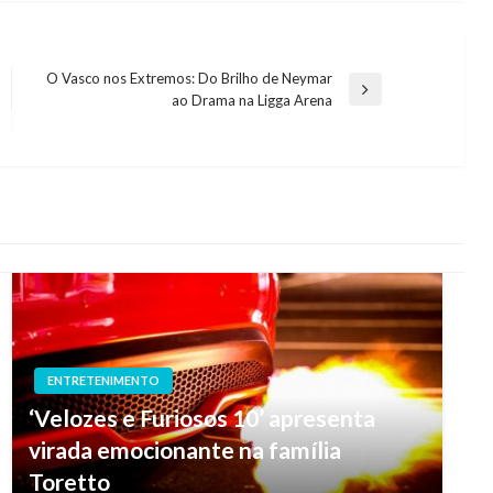
O Vasco nos Extremos: Do Brilho de Neymar
Next
ao Drama na Ligga Arena
Post
ENTRETENIMENTO
‘Velozes e Furiosos 10’ apresenta
virada emocionante na família
Toretto