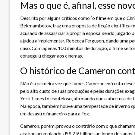
Mas o que é, afinal, esse novo
Descrito por alguns críticos como “o filme em que o Chr
Bekmambetov, traz uma proposta de ficção científica ma
acusado de assassinar a própria esposa, sendo julgado po
ajudou a implementar. Rebecca Ferguson, dando uma pa
caso. Com apenas 100 minutos de duração, o filme se to
conseguiu chegar aos cinemas.
O histórico de Cameron cont
Não é a primeira vez que James Cameron enfrenta desc
pelo alto custo de suas produções e pelas durações exa
York Times foi cauteloso, afirmando que a abertura de U
Na época, também houve uma tempestade de inverno que 
um desastre financeiro para a Fox.
Cameron, porém, provou o contrário com o que chamam 
acabou acumulando US$ 2,9 bilhões ao longo dos anos. H