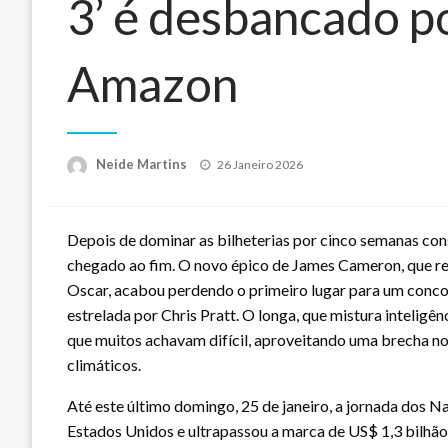
3’ é desbancado p
Amazon
Posted
Neide Martins
26 Janeiro 2026
on
Depois de dominar as bilheterias por cinco semanas con
chegado ao fim. O novo épico de James Cameron, que re
Oscar, acabou perdendo o primeiro lugar para um conc
estrelada por Chris Pratt. O longa, que mistura inteligên
que muitos achavam difícil, aproveitando uma brecha 
climáticos.
Até este último domingo, 25 de janeiro, a jornada dos 
Estados Unidos e ultrapassou a marca de US$ 1,3 bilh