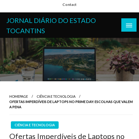
Skip
Contact
to
content
JORNAL DIÁRIO DO ESTADO
TOCANTINS
HOMEPAGE
CIÊNCIA E TECNOLOGIA
OFERTAS IMPERDÍVEIS DE LAPTOPS NO PRIME DAY: ESCOLHAS QUE VALEM
A PENA
CIÊNCIA E TECNOLOGIA
Ofertas Imperdíveis de Laptops no