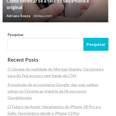
Como verificar se a tela do seu iPhone é
original
Adriano Souza
30 Maio 2025
Pesquisar
Pesquisar
Recent Posts
O choque de realidade do Morgan Stanley: Da torneira
seca do Fed ao poço sem fundo da CSN
A evolução do ecossistema Google: das suas senhas
salvas no Chrome ao império da IA nos novos
Googlebooks
O Futuro da Apple: Vazamentos do iPhone 18 Pro e o
Salto Tecnológico desde o iPhone 13 Pro