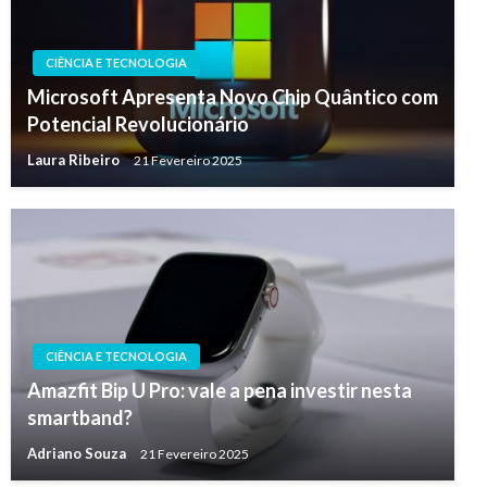
CIÊNCIA E TECNOLOGIA
Microsoft Apresenta Novo Chip Quântico com
Potencial Revolucionário
Laura Ribeiro
21 Fevereiro 2025
CIÊNCIA E TECNOLOGIA
Amazfit Bip U Pro: vale a pena investir nesta
smartband?
Adriano Souza
21 Fevereiro 2025