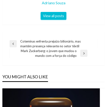
Adriano Souza
View all posts
Navegação
Coteminas enfrenta prejuízo bilionário, mas
Previous
mantém presença relevante no setor têxtil
de
Post
Mark Zuckerberg: o jovem que mudou o
artigos
Next
mundo com a força do código
Post
YOU MIGHT ALSO LIKE