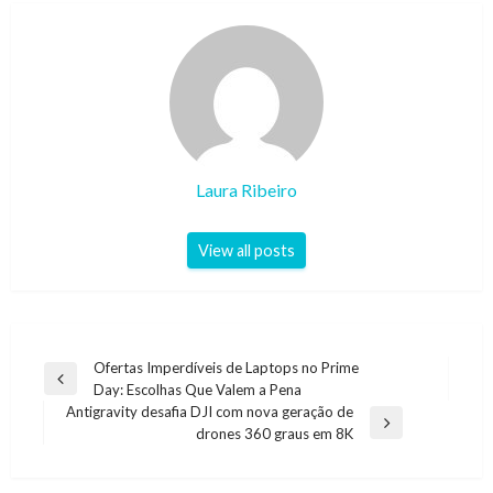
Laura Ribeiro
View all posts
Navegação
Ofertas Imperdíveis de Laptops no Prime
Previous
Day: Escolhas Que Valem a Pena
de
Post
Antigravity desafia DJI com nova geração de
artigos
Next
drones 360 graus em 8K
Post