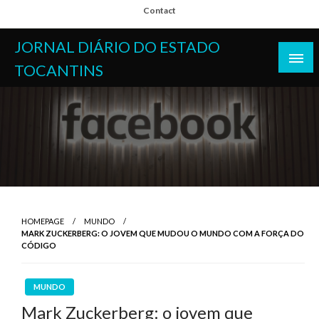
Skip
Contact
to
content
JORNAL DIÁRIO DO ESTADO
TOCANTINS
HOMEPAGE
MUNDO
MARK ZUCKERBERG: O JOVEM QUE MUDOU O MUNDO COM A FORÇA DO
CÓDIGO
MUNDO
Mark Zuckerberg: o jovem que