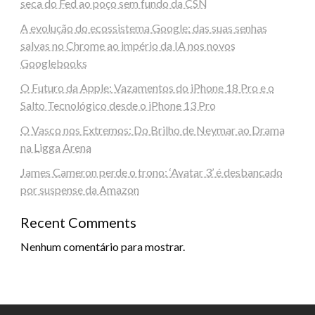
seca do Fed ao poço sem fundo da CSN
A evolução do ecossistema Google: das suas senhas
salvas no Chrome ao império da IA nos novos
Googlebooks
O Futuro da Apple: Vazamentos do iPhone 18 Pro e o
Salto Tecnológico desde o iPhone 13 Pro
O Vasco nos Extremos: Do Brilho de Neymar ao Drama
na Ligga Arena
James Cameron perde o trono: ‘Avatar 3’ é desbancado
por suspense da Amazon
Recent Comments
Nenhum comentário para mostrar.