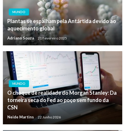
MUNDO
Plantas se espalham pela Antártida devido ao
aquecimento global
Adriano Souza
21 Fevereiro 2025
MUNDO
O choque de realidade do Morgan Stanley: Da
torneira seca do Fed ao poço sem fundo da
CSN
Neide Martins
22 Junho 2026